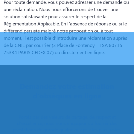
Pour toute demande, vous pouvez adresser une demande ou
une réclamation. Nous nous efforcerons de trouver une
solution satisfaisante pour assurer le respect de la
Réglementation Applicable. En l’absence de réponse ou si le
différend persiste malgré notre proposition ou à tout
moment, il est possible d’introduire une réclamation auprès
de la CNIL par courrier (3 Place de Fontenoy – TSA 80715 –
75334 PARIS CEDEX 07) ou directement en ligne.
Demandez votre estimation
d'obsèques en ligne
Portés par des valeurs de partage, de respect et
d’excellence, nous nous engageons à fournir des
prestations de grande qualité aux prix les plus justes.