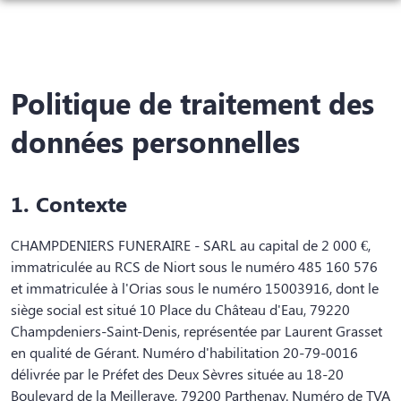
ORGANISER DES OBSÈQUES
PRÉVOIR SES OBSÈQUES
MONUMENTS FUNÉRAIRES
Politique de traitement des
NOTRE AGENCE
données personnelles
NOTRE CHAMBRE FUNERAIRE
SERVICES AUX FAMILLES
1. Contexte
ESPACES HOMMAGES
CHAMPDENIERS FUNERAIRE - SARL au capital de 2 000 €,
immatriculée au RCS de Niort sous le numéro 485 160 576
et immatriculée à l'Orias sous le numéro 15003916, dont le
siège social est situé 10 Place du Château d'Eau, 79220
Champdeniers-Saint-Denis, représentée par Laurent Grasset
en qualité de Gérant. Numéro d'habilitation 20-79-0016
délivrée par le Préfet des Deux Sèvres située au 18-20
Boulevard de la Meilleraye, 79200 Parthenay. Numéro de TVA