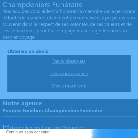
Champdeniers Funéraire
Nos équipes vous aident à honorer la mémoire de la personne
défunte de manière totalement personnalisée, à perpétuer son
souvenir dans le respect de ses volontés, de ses valeurs et de
ses convictions, pour l’accompagner avec dignité dans son
dernier voyage.
Obtenez un devis
Devis obsèques
Devis prévoyance
Devis marbrerie
Notre agence
Pompes Funèbres Champdeniers Funéraire
05 64 28 39 10
champdeniers-funeraire@orange.fr
10 Place du Château d'Eau - 79220 - Champdeniers-Saint-