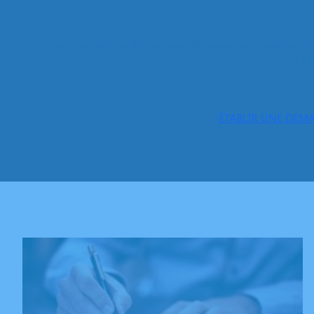
Portés par des valeurs de partage, de respect et d’excellenc
aux prix 
ÉTABLIR UNE DEMA