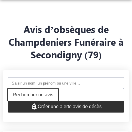
ORGANISER DES OBSÈQUES
PRÉVOIR SES OBSÈQUES
Avis d’obsèques de
MONUMENTS FUNÉRAIRES
Champdeniers Funéraire à
NOTRE AGENCE
NOTRE CHAMBRE FUNERAIRE
Secondigny (79)
SERVICES AUX FAMILLES
ESPACES HOMMAGES
Rechercher un avis
Créer une alerte avis de décès