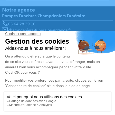
Notre agence
Pompes Funèbres Champdeniers Funéraire
05 64 28 39 10
champdeniers-funeraire@orange.fr
10 Place du Château d'Eau - 79220 - Champdeniers-Saint-
Denis
4.6/5 - 78 avis
Nos Services
Liens utiles
Organiser des obsèques v1
Avis de décès
Monuments funéraires v1
Demande de rendez-vous en
agence
Services aux familles
Nos réseaux sociaux
Mentions légales
Politique de traitement des données personnelles
Politique d’utilisation des cookies
Gestionnaire de cookies