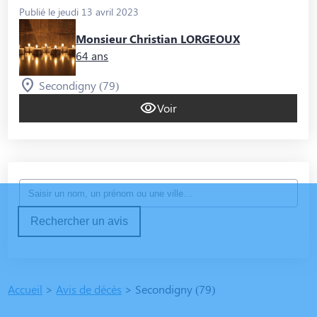
Publié le jeudi 13 avril 2023
Monsieur Christian LORGEOUX
64 ans
Secondigny (79)
Voir
Rechercher un avis
Accueil
>
Avis de décès
>
Secondigny (79)