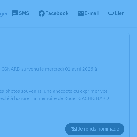
ager
SMS
Facebook
E-mail
Lien
CHIGNARD survenu le mercredi 01 avril 2026 à
 des photos souvenirs, une anecdote ou exprimer vos
on dédié à honorer la mémoire de Roger GACHIGNARD.
Je rends hommage