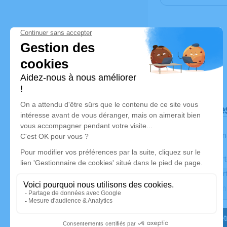
Déroulé de
Les inform
Activez une aler
Recevoir une aler
Je veux êtr