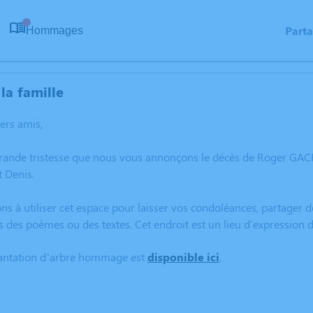
Part
Hommages
0
la famille
hers amis,
grande tristesse que nous vous annonçons le décès de Roger GA
 Denis.
ns à utiliser cet espace pour laisser vos condoléances, partager
rs des poèmes ou des textes. Cet endroit est un lieu d'expressi
lantation d’arbre hommage est
disponible ici
.