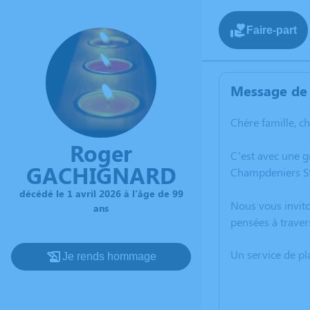
Faire-part
Message de 
Chère famille, c
Roger
C’est avec une 
GACHIGNARD
Champdeniers St
décédé le 1 avril 2026 à l'âge de 99
Nous vous invito
ans
pensées à trave
Un service de p
Je rends hommage