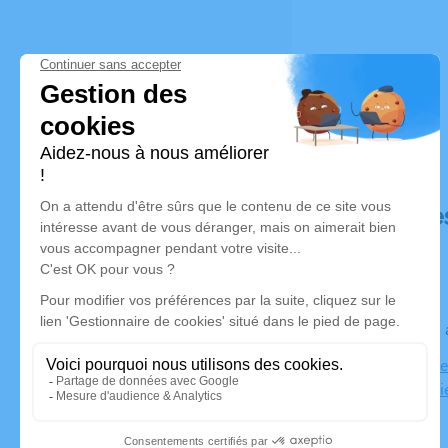
Déroulé de
Le lundi 2
Eglise Notr
Champdenie