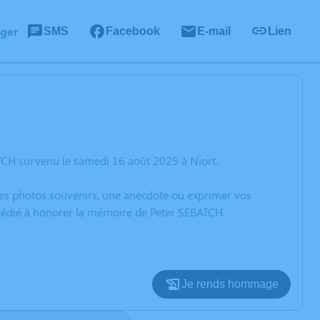
ager
SMS
Facebook
E-mail
Lien
TCH survenu le samedi 16 août 2025 à Niort.
 des photos souvenirs, une anecdote ou exprimer vos
 dédié à honorer la mémoire de Peter SEBATCH.
Je rends hommage