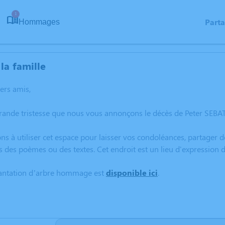
1
Part
Hommages
la famille
hers amis,
rande tristesse que nous vous annonçons le décès de Peter SEBA
ns à utiliser cet espace pour laisser vos condoléances, partager
s des poèmes ou des textes. Cet endroit est un lieu d'expression
lantation d’arbre hommage est
disponible ici
.