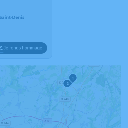
Saint-Denis
Je rends hommage
1
3