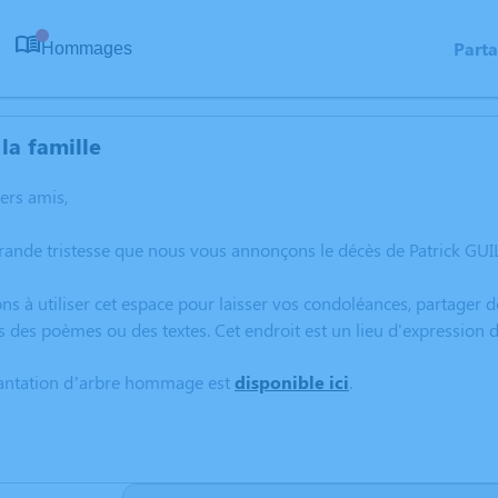
Part
Hommages
0
la famille
hers amis,
rande tristesse que nous vous annonçons le décès de Patrick GUIL
ns à utiliser cet espace pour laisser vos condoléances, partager
s des poèmes ou des textes. Cet endroit est un lieu d'expression
lantation d’arbre hommage est
disponible ici
.