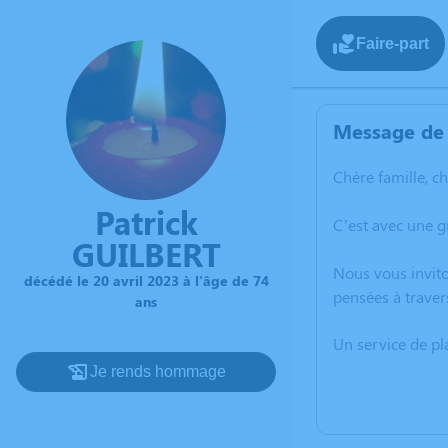
Faire-part
Message de 
Chère famille, c
Patrick
C’est avec une g
GUILBERT
Nous vous invito
décédé le 20 avril 2023 à l'âge de 74
pensées à traver
ans
Un service de p
Je rends hommage