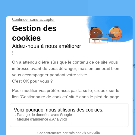
Déroulé de
Le mardi 2
Crématorium
Niort