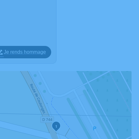
Je rends hommage
1