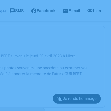
ager
SMS
Facebook
E-mail
Lien
BERT survenu le jeudi 20 avril 2023 à Niort.
 des photos souvenirs, une anecdote ou exprimer vos
 dédié à honorer la mémoire de Patrick GUILBERT.
Je rends hommage