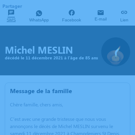
Partager
E-mail
SMS
WhatsApp
Facebook
Lien
Michel MESLIN
décédé le 11 décembre 2021 à l'âge de 85 ans
Message de la famille
Chère famille, chers amis,
C’est avec une grande tristesse que nous vous
annonçons le décès de Michel MESLIN survenu le
samedi 11 décembre 2021 à Champdeniers St Denis.