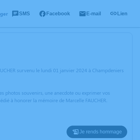
ager
SMS
Facebook
E-mail
Lien
FAUCHER survenu le lundi 01 janvier 2024 à Champdeniers
 des photos souvenirs, une anecdote ou exprimer vos
n dédié à honorer la mémoire de Marcelle FAUCHER.
Je rends hommage