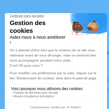
Déroulé de
Le samedi 
Église Verr