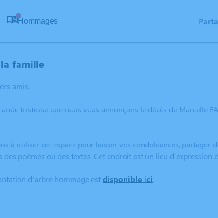
Part
Hommages
0
la famille
hers amis,
grande tristesse que nous vous annonçons le décès de Marcelle 
ns à utiliser cet espace pour laisser vos condoléances, partager
s des poèmes ou des textes. Cet endroit est un lieu d'expressio
lantation d’arbre hommage est
disponible ici
.