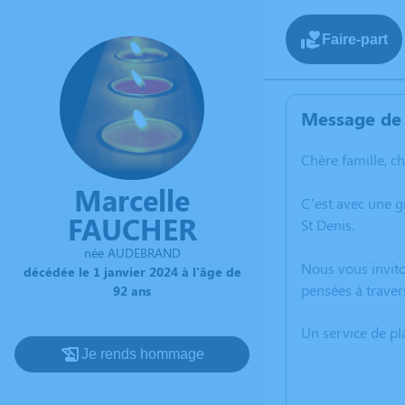
Faire-part
Message de 
Chère famille, c
Marcelle
C’est avec une 
FAUCHER
St Denis.
née AUDEBRAND
Nous vous invito
décédée le 1 janvier 2024 à l'âge de
pensées à traver
92 ans
Un service de p
Je rends hommage