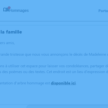
Part
Hommages
0
la famille
hers amis,
grande tristesse que nous vous annonçons le décès de Madeleine 
ns à utiliser cet espace pour laisser vos condoléances, partager
s des poèmes ou des textes. Cet endroit est un lieu d'expressio
lantation d’arbre hommage est
disponible ici
.