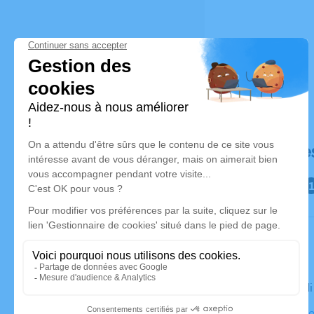
Déroulé de
Le mercred
Eglise, La 