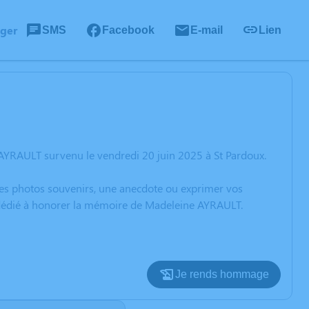
ager
SMS
Facebook
E-mail
Lien
AYRAULT survenu le vendredi 20 juin 2025 à St Pardoux.
 des photos souvenirs, une anecdote ou exprimer vos
n dédié à honorer la mémoire de Madeleine AYRAULT.
Je rends hommage