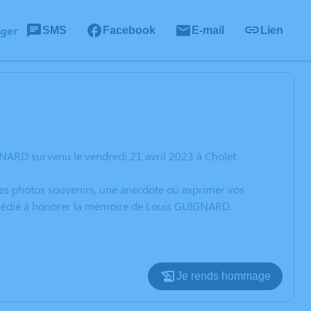
ager
SMS
Facebook
E-mail
Lien
NARD survenu le vendredi 21 avril 2023 à Cholet.
 des photos souvenirs, une anecdote ou exprimer vos
n dédié à honorer la mémoire de Louis GUIGNARD.
Je rends hommage