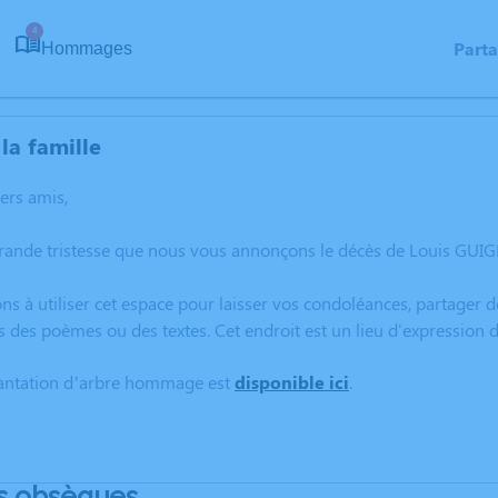
4
Part
Hommages
la famille
hers amis,
grande tristesse que nous vous annonçons le décès de Louis GUIG
ns à utiliser cet espace pour laisser vos condoléances, partager
s des poèmes ou des textes. Cet endroit est un lieu d'expressio
lantation d’arbre hommage est
disponible ici
.
s obsèques