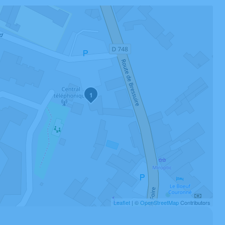
1
Leaflet
| ©
OpenStreetMap
Contributors