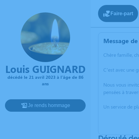
Faire-part
Message de 
Chère famille, c
Louis GUIGNARD
C’est avec une 
décédé le 21 avril 2023 à l'âge de 86
ans
Nous vous invito
pensées à traver
Je rends hommage
Un service de p
Déroulé de