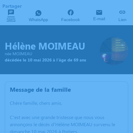
Partager
E-mail
SMS
WhatsApp
Facebook
Lien
Hélène MOIMEAU
née MOIMEAU
décédée le 10 mai 2026 à l'âge de 69 ans
Message de la famille
Chère famille, chers amis,
C’est avec une grande tristesse que nous vous
annonçons le décès d’Hélène MOIMEAU survenu le
dimanche 10 mai 2026 à Poitiers.