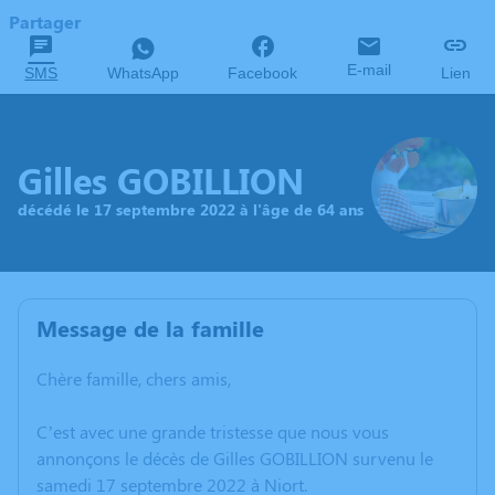
Partager
E-mail
SMS
WhatsApp
Facebook
Lien
Gilles GOBILLION
décédé le 17 septembre 2022 à l'âge de 64 ans
Message de la famille
Chère famille, chers amis,
C’est avec une grande tristesse que nous vous
annonçons le décès de Gilles GOBILLION survenu le
samedi 17 septembre 2022 à Niort.