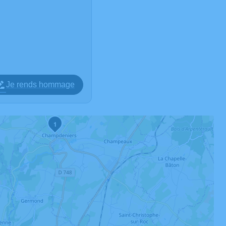
Je rends hommage
1