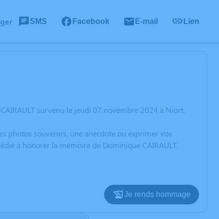
ager
SMS
Facebook
E-mail
Lien
 CAIRAULT survenu le jeudi 07 novembre 2024 à Niort.
 des photos souvenirs, une anecdote ou exprimer vos
n dédié à honorer la mémoire de Dominique CAIRAULT.
Je rends hommage