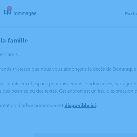
2
Part
Hommages
la famille
hers amis,
grande tristesse que nous vous annonçons le décès de Dominique
ns à utiliser cet espace pour laisser vos condoléances, partager
s des poèmes ou des textes. Cet endroit est un lieu d'expressio
lantation d’arbre hommage est
disponible ici
.